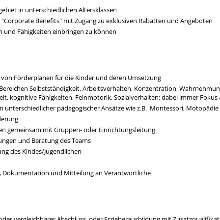
ebiet in unterschiedlichen Altersklassen
 "Corporate Benefits" mit Zugang zu exklusiven Rabatten und Angeboten
een und Fähigkeiten einbringen zu können
g von Förderplänen für die Kinder und deren Umsetzung
 Bereichen Selbstständigkeit, Arbeitsverhalten, Konzentration, Wahrnehm
it, kognitive Fähigkeiten, Feinmotorik, Sozialverhalten; dabei immer Fokus
on unterschiedlicher pädagogischer Ansätze wie z.B. Montessori, Motopädie 
derung
en gemeinsam mit Gruppen- oder Einrichtungsleitung
ungen und Beratung des Teams
ng des Kindes/Jugendlichen
, Dokumentation und Mitteilung an Verantwortliche
oder vergleichbarer Abschluss, oder Erzieherausbildung mit Zusatzqualifikat