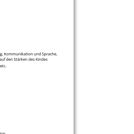
Facebook
Xing
LinkedIn
ung, Kommunikation und Sprache,
 auf den Stärken des Kindes
etc.
ion